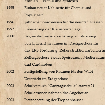
Profilen - Technik und Sprachen 
1995 
Einbau neuer Kabinette für Chemie und 
Physik seit 
1996
 jährliche Sprachreisen für die neunten Klassen 
1997 
Erneuerung der Kleinsportanlage 
2000 
Beginn der Generalsanierung: - Entstehung 
von Unterrichtsräumen im Dachgeschoss für 
die  LRS-Förderung -Rekonstruktionsarbeiten i
Kellergeschoss; neuer Speiseraum, Medienraum
und Gardaroben 
2002 
Fertigstellung von Räumen für den WTH-
Unterricht im Erdgeschoss 
2003 
Schulversuch “Ganztagsschule” startet; 21
Schüler/innen nahmen das Angebot an 
2003 
Instandsetzung der Treppenhäuser 