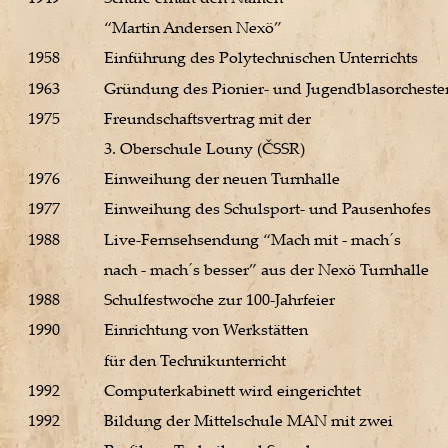
“Martin Andersen Nexö” 
1958 
Einführung des Polytechnischen Unterrichts 
1963 
Gründung des Pionier- und Jugendblasorchester
1975 
Freundschaftsvertrag mit der 
3. Oberschule Louny (ČSSR) 
1976 
Einweihung der neuen Turnhalle 
1977 
Einweihung des Schulsport- und Pausenhofes 
1988 
Live-Fernsehsendung “Mach mit - mach´s 
nach - mach´s besser” aus der Nexö Turnhalle 
1988 
Schulfestwoche zur 100-Jahrfeier 
1990 
Einrichtung von Werkstätten 
für den Technikunterricht 
1992 
Computerkabinett wird eingerichtet 
1992 
Bildung der Mittelschule MAN mit zwei 