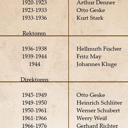
1920-1923 
Arthur Denner 
1923-1933 
Otto Geske 
1933-1936  
Kurt Stark 
Rektoren 
1936-1938 
Hellmuth Fischer 
1939-1944 
Fritz May 
1944 
Johannes Kluge 
Direktoren 
1945-1949 
Otto Geske 
1949-1950 
Heinrich Schlüter 
1950-1961 
Werner Schubert 
1961-1966 
Werry Weiß 
1966-1976 
Gerhard Richter 